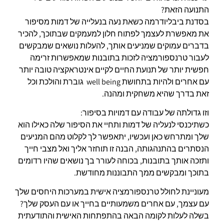
התנועה הזאת?
בסדנת ביבליודרמה כשאת נעה בנעלייה של דמות מסיפור
את מאפשרת לעצמך
לפתוח חלון למעמקים שבתוכך,
להכיר
בדברים עמוקים שמניעים אותך,
להעלות נושאים שמבקשים
לעבור טרנספורמציה
לזכות בתובנות שמאפשרות זרימה
חפשית יותר של תנועת החיים
לקיים אינטראקציה טובה יותר
עם אחרים ולהיות בתחושת well being גוברת והולכת
וכל
זאת בדרך שהיא משחקית ומהנה.
וזו גדולתה של עבודה עם דמויות בסיפור:
כשתיכנסי לנעליה של דמות ותחיי את הסיפור שלה כאילו הוא
שלך ומתרחש כאן ועכשיו, יתאפשר לך לקלוט מהם המניעים
הנסתרים בהתנהגותה,
הבנה זו תוחזר אליך ואל מצבי חייך
ותזכה אותך בתובנות, בכוחה לעורר בך נושאים שהיו רדומים
בתוכך ומבקשים ממך התבוננות מחודשת.
מעוניינת לחולל טרנספורמציה אישית במערכות היחסים שלך
עם עצמך, עם אחרים משמעותיים בחייך או עם העסק שלך?
בשלה לעלות לקומה הבאה בהתפתחות האישית והתודעתית