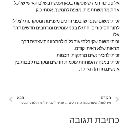
אל פסיכודרמה שעוסקות בכאן ועכשיו בעולם האישי של כל
אחת מהמשתתפות. מצפה להמשך. אסתי כ.ק
זכיתי משום שנפרשו בפני דרכים מעניינות ומסקרנות לצלול
לתוך הסיפורים והתגלו בפני עומקים ומרחבים חדשים דרך
אלו.
זכיתי משום שקיבלתי עוד כלים להתבוננות עצמית דרך
מראות שלא ראיתי קודם.
זכיתי להכיר נשים מרתקות וחכמות.
זכיתי במנחה הפותחת עולמות חדשים ומקרבת לבבות בין
א.נשים.תודה! חגית ר.
הקודם
הבא
איך לחולל שינווי במערכות יחסים דרך עבודה (פסיכודדרמטית) עם דמויות מסיפורי המקור? חלק ג׳
פגישה "מקרית" שחוללה טרמספורמציה במערכת יחסים
כתיבת תגובה