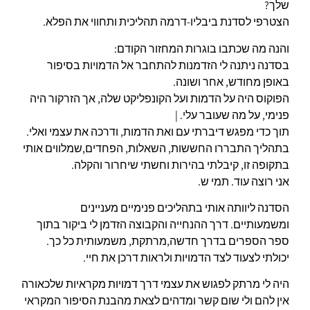
שלך?
הצטרפי לסדנת ביבליו-דרמה תהליכית ותחווי את הפלא.
והנה מה שכתבו בוגרות המחזור הקודם:
בסדנה ניתנה לי הזדמנות להתחבר אל הדמויות בסיפור
באופן מחודש, אחר ושונה.
הפוקוס היה על הדמות ועל הקונפליקט שלה, אך הזרקור היה
פנימי, על מה שעובר עלי. |
תוך כדי מפגש דיברתי עם ואת הדמות, ודרכה את עצמי ואלי.
בתהליך התבררו החששות, השאלות, הפחדים,שמלווים אותי
בתקופה זו, קיבלתי בהירות וחשתי שיחרור והקלה.
אני רוצה עוד. תמי ש.
הסדנה ליוותה
אותי בתהליכים פנימיים מעניינים
ומשמעותיים. דרך ההנחייה והקבוצה הזדמן לי ביקור בתוך
ספר הספרים בדרך חדשה,מרתקת, משמעותית כל כך.
יכולתי לצעוד לצד הדמויות ולראות דרכן את חיי.
היה לי מרתק לפגוש את עצמי דרך דמויות מקראיות שלכאורה
אין להם ולי שום קשר ומדהים לצאת מהבנת הסיפור המקראי