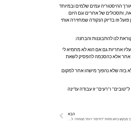
אורך ההיסטוריה עמים שלמים ובמיוחד
ה, ותסכולים של אחרים וגם היום
פועל וזו בדיוק הנקודה שמחזירה אותי
ראת לנו להתבוננות והבחנה:
ליו אחריות גם אם הוא לא מחמיא לי
ל אחר אלא כהסכמה להפסיק לשאת
לא בזה שלא נהפוך מישהו אחר למקום
טובים" ו"רעים" זו עבודה עדינה
הבא
איזה "שדה" בחייך מבקש כרגע פחות "דחיפה" ויותר מנוחה?- לפרשות "בהר-בחוקותי" 2026