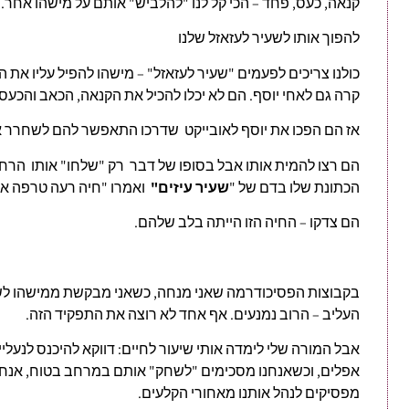
קנאה, כעס, פחד – הכי קל לנו "להלביש" אותם על מישהו אחר.
להפוך אותו לשעיר לעזאזל שלנו
כולנו צריכים לפעמים "שעיר לעזאזל" – מישהו להפיל עליו את ה
קרה גם לאחי יוסף. הם לא יכלו להכיל את הקנאה, הכאב והכעס
אז הם הפכו את יוסף לאובייקט שדרכו התאפשר להם לשחרר 
הם רצו להמית אותו אבל בסופו של דבר רק "שלחו" אותו הר
הכתונת שלו בדם של "
שעיר עיזים"
ואמרו "חיה רעה טרפה אות
הם צדקו – החיה הזו הייתה בלב שלהם.
בקבוצות הפסיכודרמה שאני מנחה, כשאני מבקשת ממישהו לשח
העליב – הרוב נמנעים. אף אחד לא רוצה את התפקיד הזה.
אבל המורה שלי לימדה אותי שיעור לחיים: דווקא להיכנס לנעליים
אפלים, וכשאנחנו מסכימים "לשחק" אותם במרחב בטוח, אנחנו 
מפסיקים לנהל אותנו מאחורי הקלעים.