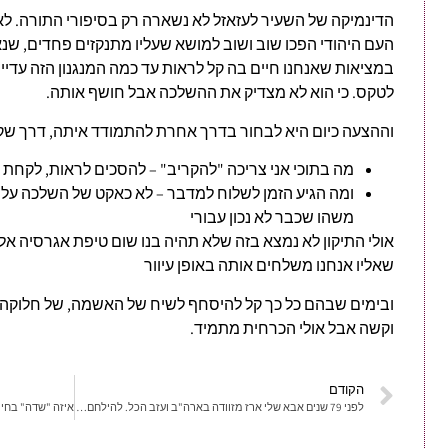
הדינמיקה של השעיר לעזאזל לא נשארה רק בסיפורי התורה. ל
העם היהודי הפכו שוב ושוב למושא שעליו מתנקזים פחדים, שנא
במציאות שאנחנו חיים בה קל לראות עד כמה המנגנון הזה עדיין 
לטקס. כי הוא לא מצדיק את ההשלכה אבל חושף אותה.
וההצעה כיום היא לבחור בדרך אחרת להתמודד איתה, דרך שקו
מה בתוכי אני צריכה "להקריב" – להסכים לראות, לקחת ע
ומה הגיע הזמן לשלוח למדבר – לא כאקט של השלכה ע
משהו שכבר לא נכון עבורי
אולי התיקון לא נמצא בזה שלא תהיה בנו שום טיפת אגרסיה א
שאליו אנחנו משלחים אותה באופן עיוור
ובימים שבהם כל כך קל להיסחף לשיח של האשמה, של חלוקה ל"
וקשה אבל אולי הכרחית מתמיד.
הקודם
לפני 79 שנים אבא שלי ארז מזוודה בארה"ב ועזב הכל. להילחם על מדינה שעוד לא הייתה קיימת.