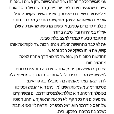
אני פוגשת כל כך הרבה נשים שמרגישות שהן פשוט נשאבות.
עייפות שמגיעה מעבר לעייפות פיזית, תחושה של חוסר אונים
מול אירועים שאינם בשליטתן, הצפה רגשית שקשה להכיל.
אולי את מוצאת את עצמך מתקשה להתרכז, מגיבה בחוסר
סבלנות לדברים קטנים, או פשוט מרגישה שהאנרגיה שלך
אוזלת במהירות ובלי סיבה ברורה.
זו תגובה טבעית לגמרי למצב בלתי טבעי.
את לא לבד בתחושות האלה. אנחנו רבות שחולקות את אותו
קושי, את אותו משקל על הלב והנפש.
החדשות הטובות הן שאפשר למצוא דרך אחרת לצאת
מהמצב הזה.
יש דרך למצוא עוגן פנימי, גם כשהים סוער והגלים גבוהים.
למעשה יש מגוון דרכים, ולכל אחת ישנה הדרך שמתאימה לה.
לדרך שאני מאד מאמינה בה ומובילה בה קוראים:
פסיכודרמה. משמעות השם (מיוונית) הוא "הנפש (פסיכו)
בפעולה(דרמה). היא כוללת אלמנטים דרמטיים ומשחקיים
שמפעילים את כל הגוף ולא רק את הראש (השיחה). המוטו
של הפסיכודרמה הוא: "אל תספר לי-תראה לי" ואני אוהבת
לשלב בה כתיבה -רפלקטיבית.