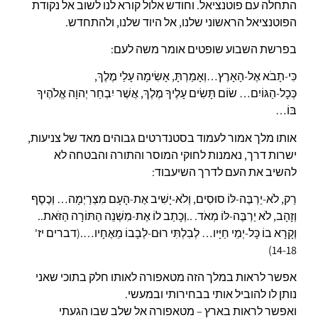
התחלה עם פוטנציאל. וחודש אלול קורא לנו לשוב אל נקודת
הפוטנציאל הראשוני שלנו, אל היוד שלנו, ולהתחדש.
בפרשת השבוע שופטים אומר משה לעם:
כִּי-תָבֹא אֶל-הָאָרֶץ…וְאָמַרְתָּ, אָשִׂימָה עָלַי מֶלֶךְ,
כְּכָל-הַגּוֹיִם… שׂוֹם תָּשִׂים עָלֶיךָ מֶלֶךְ, אֲשֶׁר יִבְחַר יְהוָה אֱלֹהֶיךָ
בּוֹ…
אותו מלך אמור לעמוד בסטנדרטים גבוהים מאד של צניעות,
ישרות דרך, נאמנות לחוקי המוסר והתורה והבטחה לא
להשיב את העם לדרך השיעבוד:
רַק, לֹא-יַרְבֶּה-לּוֹ סוּסִים, וְלֹא-יָשִׁיב אֶת-הָעָם מִצְרַיְמָה… וְכֶסֶף
וְזָהָב, לֹא יַרְבֶּה-לּוֹ מְאֹד. ..וְכָתַב לוֹ אֶת-מִשְׁנֵה הַתּוֹרָה הַזֹּאת..
וְקָרָא בוֹ כָּל-יְמֵי חַיָּיו… לְבִלְתִּי רוּם-לְבָבוֹ מֵאֶחָיו….(דברים יז'
14-18)
אפשר לראות במלך הזה מטאפורה לאותו חלק בתוכי שאני
נותן לו להוביל אותי בבחירותי ובמעשי.
ואפשר לראות בארץ – מטאפורה אל שלב שבו הגעתי