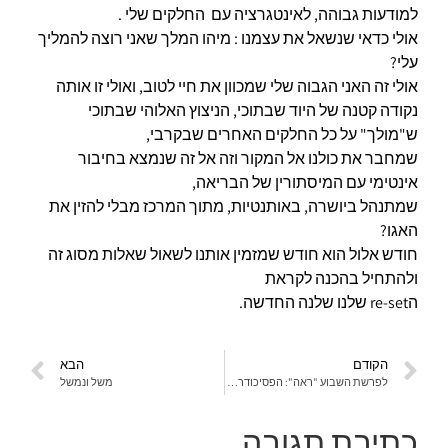
למודעות גבוהה, לאינטגרציה עם החלקים שלי .
אולי כדאי שנשאל את עצמנו : מיהו המלך שאני רוצה להמליך
עלי?
אולי זה האני הגבוה שלי שמכוון את חיי לטוב, ואולי זו אותה
נקודה קטנה של היוד שבתוכי, הניצוץ האלוהי שבתוכי
ש"מולך" על כל החלקים האחרים שבקרבי,
שמחבר את כולנו אל המקור וזה אל זה שנמצא בחיבור
אינטימי עם המיסתורין של הבריאה,
שמתנהל ביושרה, באותנטיות, מתוך המרכז מבלי להזין את
האגו?
חודש אלול הוא חודש שמזמין אותנו לשאול שאלות מסוג זה
ולהתחיל בהכנה לקראת
הre-set שלנו שלנה החדשה.
הקודם
הבא
לפרשת השבוע "ראה": הפסיכודרמה של הקללה והברכה
משל ונמשל
כתיבת תגובה