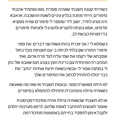
כשהייתי קטנה חשבתי שאהיה סופרת. מאז ומתמיד אהבתי
סיפורים, הייתי מחכה בכליון עיניים לשעת ההשכבה, אז אבא
היה מגיע לחדר, יושב לידי ומספר לי סיפורים שהיה ממציא
מדמיונו. אמא נהנתה להקריא ולהציג לי ולאחותי סיפורים
בדרמטיות כובשת לב.
כשמלאו לי 7 אני זוכרת בהתרגשות שני דברים: את ספר
סיפורי התורה שקיבלתי לכיתה ב' עם העטיפה מבד כחול
שסבתא שלי רקמה את שמי עליה לצד פרח אדום, ואת
המחברת המיוחדת עם כריכת העץ בצבע חום שאבא שלי נתן
לי במתנה ואמר לי: עכשיו כשאת יודעת אותיות "כתב" את
כבר יכולה להתחיל לכתוב את הסיפורים שלך.
לא היתה מאושרת ממני. ובאמת חשבתי אז שזה מה שאעשה
כשאהיה גדולה והמחברת התחילה להתמלא בסיפורים.
אז לא חשבתי שכשאהיה גדולה אהיה פסיכודרמטיסטית
ואעזור לאנשים להתחבר לאמת שלהם, לרפא מערכות יחסים
ולקבל אימון לתפקיד בחייהם באמצעות פסיכודרמה.