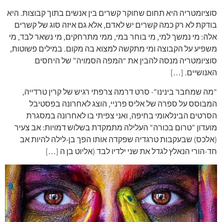
סוציומטריה היא תחום שחוקר קשרים בין אנשים בתוך קבוצות. היא
בודקת לא רק כמה קשרים יש לאדם, אלא גם איזה סוג של קשרים
אלה: מי נמשך למי, מי בוחר במי, ממי מתרחקים, מי נשאר לבד, מי
משפיע על הקבוצה ומי מתקשה למצוא בה מקום. במילים פשוטות,
סוציומטריה מנסה להבין את “המפה הסמויה” של היחסים
האנושיים. […]
"מה שמחבר בינינו"- סרט דרמה צרפתי רגיש של קרין טרדייה,
המבוסס על ספרה של אליס פרניי, הוצג לאחרונה בפסטיבל
הסרטים הבינלאומי בחיפה, ואני צפיתי בו לאחרונה במסגרת
מועדון "טרום בכורה" העלילה מתמקדת בשלוש דמויות: אב צעיר
(אלכס) שבעקבות טרגדיה שפקדה אותו הפך בן-לילה להיות אב
חד-הורי הנאלץ לגדל את שני ילדיו לבד (אליוט בן ה […]