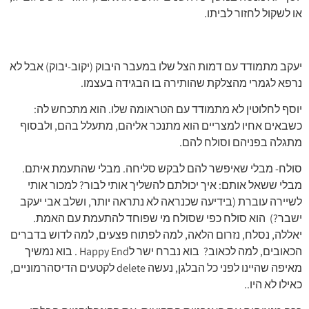
או לשקול לחזור לביתו.
יעקב מתמודד עם דמות הצל שלו במעבר היבוק (יקוב-יבוק) אבל לא
נרפא לגמרי מהצלקת שהותירה בו הבגידה בעצמו.
יוסף לחלוטין לא מתמודד עם הטראומה שלו. הוא מתכחש לה:
כשבאים אחיו למצריים הוא מתנכר אליהם, מתעלל בהם, ולבסוף
מתגלה בפניהם וסולח להם.
סולח- מבלי שאיפשר להם לבקש סליחה. מבלי שהתעמת איתם.
מבלי ששאל אותם: איך יכולתם להשליך אותי לבור? למכור אותי
לשיירה עוברת (בידיעה שכנראה לא נתראה יותר, ושלב אבי יעקב
ישבר?) הוא סולח כפי שסולח מי שפוחד להתעמת עם האמת.
יאללה, נסלח, נזרום הלאה, למה לפתוח פצעים, למה לדוש בדברים
הכאובים, למה לכאוב? בוא נברח ישר לHappy End . בוא נמשיך
מאיפה שהיינו לפני כל הבלגן, נעשה delete לקטעים הדיסהרמוניים,
כאילו לא היו..