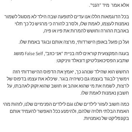
אלא אמר מיד "הנני".
בכל הדוגמאות הללו אנו עדים לתופעה שבה הילד לא מסוגל לשמור
נאמנות לעצמו, לאמת שלו, ולסרב להורה כי מרגיש כל כך תלוי
באהבת ההורה וחושש להמרות את פיו או פיה,
ועל כן פועל באופן הישרדותי, מרצה אותם ובוגד באמת שלו.
בעגה המקצועית קוראים לזה בניית "אני כוזב", False Self מושג
שתבע הפסיכואנליטיקן דונאלד וויניקוט:
החשש הוא שהילד שנוהג כך, יאמץ את הדפוס ההישרדותי הזה
וימשיך לבגוד בעצמו גם כשיהיה בוגר. שיכלא את עצמו בדפוס של
לרצות, לשמח את מי שהוא אוהב או חושב שהוא זקוק לאהבתו, על
חשבון נאמנות לאמת שלו.
כמה חשוב לעזור לילדים שלנו וגם לילדים הפנימיים שלנו, לזהות מהי
האמת הבלתי תלויה שלהם, ולהימנע ככל האפשר להעמיד אותם
בקונפליקט של נאמנויות.