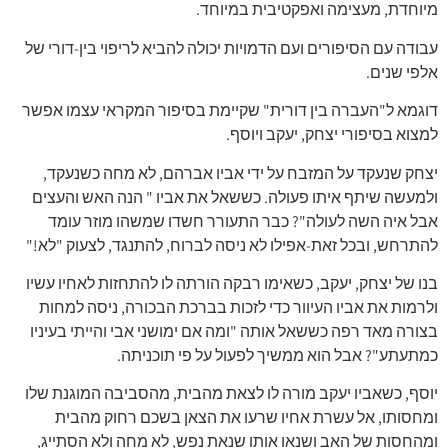
מיוחדת, מעצימה ואפקטיבית במיוחד.
עבודה עם הסיפורים ועם הדמויות יכולה להביא לריפוי בין-דורי של
אלפי שנים.
דוגמא ל"העברה בין דורית" שקיימת בסיפור המקראי עצמו אפשר
למצוא בסיפורי יצחק, יעקב ויוסף.
יצחק שנעקד על המזבח על ידי אביו אברהם, לא מחה כשנעקד,
ולמעשה שיתף איתו פעולה. כששאל את אביו " הנה האש והעצים
אבל איה השה לעולה"? כבר התעורר חשדו שמשהו מוזר עומד
להתרחש, ובכל זאת-אפילו לא ניסה לברוח, להתנגד, לצעוק "לא!"
בנו של יצחק, יעקב, כשאימו רבקה הורתה לו להתחזות לאחיו עשיו
ולרמות את אביו העיוור כדי לזכות בברכת הבכורה, ניסה למחות
בצורה מאד רפה כששאל אותה "ומה אם ימושני אבי והייתי בעיניו
כמתעתע"? אבל הוא ממשיך לפעול על פי תוכניתה.
יוסף, כשאביו יעקב מורה לו לצאת מהבית, מהסביבה המוגנת שלו
ומחסותו, אל עשרת אחיו שרעו את הצאן בשכם רחוק מהבית
ומהחסות של האב ושנאו אותו שנאת נפש, לא מחה ולא הסתייג,