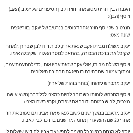
העברה בין דורית מסוג אחר חוזרת בין הסיפורים של יעקב (האב)
ויוסף (הבן):
הנרטיב של יוסף חוזר אחר דפוסים בנרטיב של יעקב בווריאציה
שונה מעט:
יעקב משולח מביתו עקב שנאת אחיו, לבית דודו לבן שבחרן ,לאחר
שקיבל את ברכת הבכורה, בהתאם למסר האלוהי שקיבלה אימו.
ויוסף משולח מביתו, אולי עקב שנאת אחיו אותו, כדי להתעמת עמם,
ומתוך אמונה שהבחירה בו היא גם הבחירה האלוהית.
יעקב מתכחש לזהותו (בוחר בזהות של אחיו)
ויוסף מתכחש לזהותו-כשבוחר לחיות כמצרי לכל דבר (נושא אישה
מצרית, לבוש כמותם ודובר את שפתם, וקרוי בשם מצרי)
יעקב מתעכב במשך שנים לשוב לפגוש את אביו, וגם כעוזב את חרן
אחרי 20 שנה הוא עדיין מתמהמה שנים בדרכו לבית אביו.
יוסף לא מנסה במשך כל השנים לחפש את אביו, להודיעו ששלום לו,