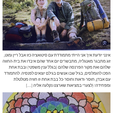
אינני יודעת איך אני הייתי מתמודדת עם סיטואציה כזו אבל ריין ומוט,
זוג מתבגר מאנגליה, מתבשרים יום אחד שהם איבדו את בית-החווה
שלהם ואת מקור הפרנסה שלהם (בגלל ענין משפטי) ובבת אחת
הפכו להומלסים, בגיל שבו אנשים בגילם יוצאים לפנסיה. להתמודד
עם אבדן, חוסר-ודאות וחוסר-כל בבת אחת-זו חוויה מטלטלת
ומפחידה! (לצערי במציאות שארצנו נקלעה אליה […]