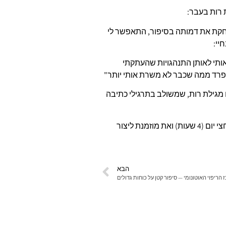
רות בעבר:
חקת את דמותה בסיפור, התאפשר לי
יי:
ותי לאותן התנהגויות שהעתקתי
יפרד ממה שכבר לא משרת אותי יותר"
 מגילת רות, שמשולב בתרגילי כתיבה
הסדנה היא סדנה פרונטלית, מותאמת לקבוצה אינטימית, בת חצי יום (4 שעות) ואת מוזמנת ליצור
הבא
 הריפוי האוטונומי — סיפור קטן על כוחות גדולים