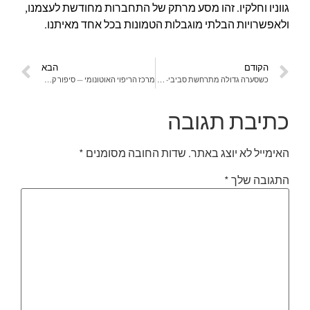
גווניו וחלקיו. זהו מסע מרתק של התחברות מחודשת לעצמנו,
ולאפשרויות הבלתי מוגבלות הטמונות בכל אחד מאיתנו.
הקודם
הבא
כשסערה גדולה מתרחשת סביבי- על הסמלים והארכיטיפים בסיפור יונה
מרכז הריפוי האוטונומי — סיפור קטן על כוחות גדולים
כתיבת תגובה
האימייל לא יוצג באתר.
שדות החובה מסומנים
*
התגובה שלך
*