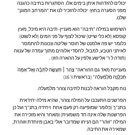
יכולים להזדהות איתן בימים אלו. הסתגרות בתיבה כהגנה
מפני הסערה בחוץ- יכולה להזכיר לנו את "המרחב המוגן"
שלנו.
השימוש במילה "תיבה" הוא מעניין- תיבה היא מיכל, מעין
קופסא (לא כלי שייט) שיכול לצוף על פני המים (לא לשוט)
כלומר יש פה אלמנט של חוסר שליטה ונכונות להתמסר
לאיתני הטבע, למבול, לחסדי אלוהים מתוך עמדה של ענווה
(תודה ל ר' אלישע וולפין על ההארה הזו) .
מעניינת מאד גם ההוראה" צֹ֣הַר
׀
תַּעֲשֶׂ֣ה לַתֵּבָ֗ה וְאֶל־אַמָּה֙
תְּכַלֶּ֣נָּה מִלְמַ֔עְלָה" (בראשית ו' 16)
נוח מקבל הוראה לבנות לתיבה צוהר מלמעלה.
הפרשנים התעכבו על המילה צוהר, שהיא מילה יחידאית
בתנ"ך (כלומר שמופיעה רק פעם אחת ויחידה בתנ"ך ועל כן
הפרשנות שלה אינה חד משמעית) ומאחר והיא מזכירה את
המילה "זוהר" הם הניחו שמדובר אולי באבן מיוחדת וזוהרת,
שמאירה את התיבה.