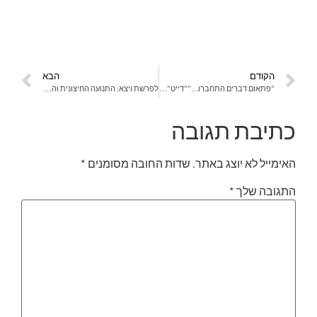
הקודם
הבא
"פתאום דברים התחברו…""דייט" עם כתיבה-מרפאה משולבת פסיכודרמה בזום.
לפרשת ויצא: התנועה החיצונית והתנועה הפנימית
כתיבת תגובה
האימייל לא יוצג באתר.
שדות החובה מסומנים
*
התגובה שלך
*