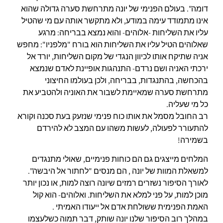
דומה". בעולם הפנימי של יונה מתרחשת סערה גדולה שהוא
אינו מתמודד עימה במודע, ולא מתקשר אותה עם מי שהטיל
עליו את השליחות -אלוהים- והוא נמצא בבריחה: מרגע
שאלוהים הטיל עליו את השליחות הוא בורח "מלפניו": מחפש
אניה שתיקח אותו לכיוון הנגדי של מקום השליחות, יורד אל
ירכתי האניה ושם נרדם- התנהגות אופיינת לאדם שנמצא
בהכחשה, בהתנגדות, בבריחה, ולכן בעולמו החיצוני
מתרחשת סערה שמאיימת לשבור את האוניה ולהטביע את
כל מי שעליה.
רב החובל מסמל את אותו כוח פנימי שנזעק בעת סכנה וקורא
להתעורר לפעולה, לעשות משהו עם המצב לא להירדם
בשמירה!
המלחים מייצגים גם הם כוחות פנימיים, שאולי מתנגדים
למשאלת המוות של יונה , הם מנסים "לחתור אל היבשה".
לאורך הסיפור נשזרים רמזים שיונה רוצה למות, או נכון יותר
מוכן למות, על פני למלא את השליחות. ואלוהים- הוא קול
האמת הפנימית ששולחת אדם אל ייעודו האמיתי .
במהלך רוב הסיפור שלנו יונה שותק, דבר תמוה כשלעצמו