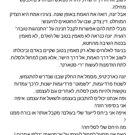
מחילה.
אבל יונה, רואה את האמת באופן שונה. בעיניו אמת היא הצדק
המוחלט. דין צדק, שבו על החוטאים להיענש!
מבלי לתת להם אפשרות לקבל חנינה על "התנהגות טובה"
רגעית. יונה כנראה לא מאמין בטוב של האדם , לא מאמין
בכנות השיבה מהחטא,
בניגוד לאלוהים שלא רק מאמין בטוב שקיים באדם וביכולתו
לשוב אל דרך האמת, אל דרך הישר, אלא מוכן למחול ולסלוח.
לתת הזדמנות לעשות "רי-סטארט".
יונה כארכיטיפ, מסמל את החלק שבנו שנדרש להתגמש,
לשנות פרדיגמות, "לשמוט" פרדיגמות ישנות, לרכך עמדות
נוקשות ולהיות מוכן לסלוח, לאחרים וגם לעצמנו .
ופה אנחנו יכולים להתבונן בעצמנו ולשאול את עצמנו: איפה
אני בסיפור הזה?
איפה אני ביחס לייעוד שלי בעולם? מקבל אותו? או בורח ממנו
?
מה היחס שלי לסליחה?
האם אני מסוגל למחול לעצמי על ש"חטאתי "כלפי אחרים ?