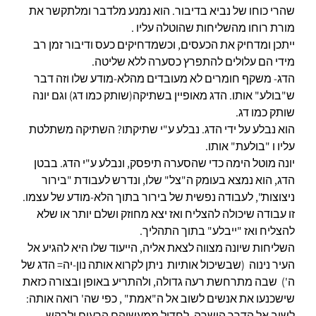
שהרי כוחו של נביא בדיבור. הוא נמנע מלדבר ומלתקשר את
מורת רוחו מהשליחות שהוטלה עליו .
ייתכן ומדחיק את הכעסים, וכשמדחיקים כעס ודיבור זמן רב
מידי הם עלולים להתפרץ כסערה ללא שליטה.
הדג- משקף חומרים לא מעובדים מהלא-מודע שלו וזה דבר
ש"בולע" אותו. הדג מאופיין בשתיקה(שותק כמו דג) וגם יונה
שותק כמו דג.
הוא נבלע על ידי הדג. נבלע ע"י שתיקתו? השתיקה משתלטת
עליו ו "בולעת" אותו.
יונה מוטל הימה כדי שהסערה תיפסק, ונבלע ע"י הדג. בבטן
הדג, הוא נמצא בעומק ה"צל" שלו, ונדרש לעבודת "בירור
ניצוצות", לעבודה נפשית של בירור בתוך הלא-מודע של עצמו.
זו עבודה שיכולה להצליח ואז יצא מחוזק ושלם יותר או שלא
להצליח ואז "ייבלע" בתוך התהליך.
השליחות שיונה מצווה לצאת אליה, הייעוד שלו היא להגיע אל
העיר נינוה (שבשיכול אותיות ניתן לקרוא אותה נון-יה= הדג של
ה') שבה מתרחשת רעה גדולה, ולהתריע באופן ובצורה כזאת
שישכנעו את אנשים לשוב אל ה"אמת" , כפי שה' רואה אותה:
לשוב אל הדרך הישרה, לחדול ממעשיהם הרעים ולבקש