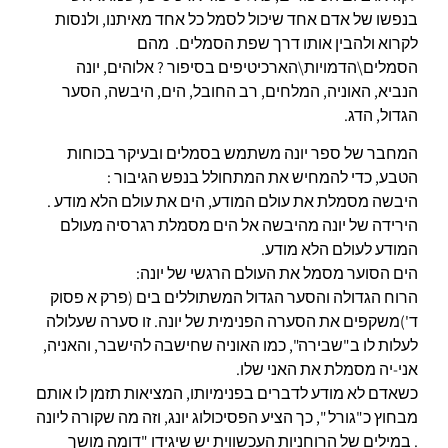
בנפשו של אדם אחד שיכול לסמל כל אחד מאיתנו, ולנסות
לקרוא ולהבין אותו דרך שפת הסמלים. מהם
הסמלים\הדמויות\הארכיטיפים בסיפור ? אלוהים, יונה
הנביא, האוניה, המלחים, רב החובל, הים, היבשה, הסער
הגדול, הדג.
המחבר של ספר יונה משתמש בסמלים ובעיקר בכוחות
הטבע, כדי להמחיש את המתחולל בנפש הגיבור :
היבשה מסמלת את עולם המודע, הים את עולם הלא מודע .
הירידה של יונה מהיבשה אל הים מסמלת רגרסיה מעולם
המודע לעולם הלא מודע.
הים הסוער מסמל את העולם הרגשי של יונה:
הרוח הגדולה והסער הגדול המשתוללים בים (פרק א פסוק
ד')משקפים את הסערה הפנימית של יונה. זו סערה שעלולה
לעלות לו ב"שבירה", כמו האוניה שחישבה להישבר, והאניה,
אני-יה מסמלת את האני שלו.
כשאדם לא מודע לדברים בפנימיותו, המציאות תזמן לו אותם
מבחוץ כ"גורל ", כך הציע הפסיכולוג יונג, וזה מה שקורה ליונה
. במילים של הרוחניות העכשווית יש שיגידו "דומה מושך