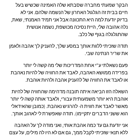
הבקר שמעתי מחברה שסבתא שלה האמינה שכשיש בעל
חיים בבית זה הגלגול האחרון של הנשמה שלהם. אני לא
בדיוק יודעת למה היא התכוונה אבל אני תמיד האמנתי, שאת,
נלה אהובה שלי, היית נסיכה מכושפת, נשמה אנושית
שהתגלגלה בגוף של כלב.
תודה שזכיתי ללוות אותך במסע שלך, להעניק לך אהבה ולאמן
את שריר הנתינה שבי.
פעם נשאלתי ע"י אחת המדריכות שלי מה קשה לי יותר
בפרידה ממושא האהבה, לאבד את החוויה של להיות נאהבת
או לאבד את החוויה של להעניק אהבה ולהיות אוהבת.
השאלה הזו הביאה איתה תובנה מדהימה שהחוויה של להיות
אוהבת היא יותר משמעותית עבורי, ולאבד אותה קשה לי יותר
מאשר לאבד את חווית ה- להרגיש נאהבת. (כמובן שהאידאלי
הוא ששני הדברים יתקיימו). תודה שאפשרת לי לאהוב אותך.
אני יודעת גם עד כמה אהבת אותי, ואני מודה לך על האהבה
ללא תנאי שזכיתי לקבל ממך, גם אם לא היו לה מילים, על עצם