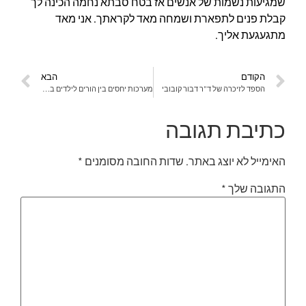
שמגיעות נשמות של אנשים אז בטח סבתא נחמה הכינה לך
קבלת פנים לתפארת ושמחה מאד לקראתך. אני מאד
מתגעגעת אליך.
הקודם
הבא
הספד לזיכרה של ד"ר דבור קובובי
מערכות יחסים בין הורים לילדים בוגרים- עוד ניתן לתקן?
כתיבת תגובה
האימייל לא יוצג באתר.
שדות החובה מסומנים
*
התגובה שלך
*