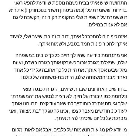
התחושה שיש איתי בבית נשמה נוספת שיודעת להפיג רגעי
בדידות, ששומרת עלי (כמה ביטחון חשתי בנוכחותך!) את היא
זו ששמרת על השפיות שלי בתקופת הקורונה, הקשבת לי גם
אם לא ענית במילים.
איזה כיף היה להתכרבל איתך, דובית זהובת-שיער שלי, לצעוד
איתך ולהכיר פינות חמד בטבע, ולשמוח איתך.
אני מתנחמת בידיעה שהיו לך חיים כל כך טובים במשפחה
שלנו, שניצלת מגורל אכזר כשזרקו אותך כגורה בשדה, ואיזה
מזל שבעז אסף אותך. את היית כל כך אהובה על ידי כל אחד
ואחד מבני המשפחה שלנו, היית בת-משפחה של כולנו!
בחודשים האחרונים שברת שיאים, הוגדרת כנס רפואי
ונלחמת כמו גיבורה על חייך. לא רצית לנטוש את "המשמרת"
שלך וגייסת את כל כוחותייך להישאר עוד קצת. הרווחנו אותך
לעוד כ 3 חודשים מעבר לצפוי, זכינו לחגוג לך "בת מצווה", ואני
מברכת על כל יום שזכיתי להיות איתך.
מי יודע לאן מגיעות הנשמות של כלבים, אבל אם לאותו מקום