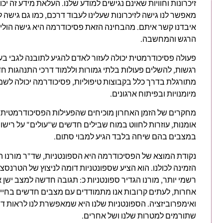
זיכרונות וחוויות שאינם נגישים למודע שלנו. העלאת מידע זה יכול
מאפשר לנו גישה לזיכרונות שעלינו לעבוד דרכם, כמו גם גישה 
איבדנו קשר איתם. מהבחינה הזאת פסיכודרמה היא גישה הולי
הרגש והמחשבה.
פעולה פסיכודרמטית יכולה לעזור לאדם להגיע לתובנה לגבי ב
רגשות, להשלים פעולות בלתי גמורות וללמוד דרכי התנהגות ח
מתורגלת בדרך כלל בקבוצות טיפוליות, פסיכודרמה יכולה לשמש
מיומנויות ובפיתוח ארגונים.
מחקרים של הזמן האחרון מוכיחים שהפעילות הפסיכודרמטית, 
אומנות, עוזרות לחווט במוח שבילים חדשים ש"עולים" על רישומ
במצבים בהם שיחה בלבד הגיע למבוי סתום.
נקודת המוצא של הפסיכודרמה היא הספונטניות, שד"ר מורנו ה
הזמינה לכולנו. הוא הציע שספונטניות דומה לניצוץ של הטרנסצ
רשמי יותר, מורנו הגדיר ספונטניות כ: תגובה חדשה למצב ישן
אחרות, לעתים קרובות אנו מתמודדים עם מצבים חדשים בחיים, ו
ואימפרוביזציה. הספונטניות שלנו היא שמאפשרת לנו לראות ד
שתורמים למטרות שלנו ושל אחרים.