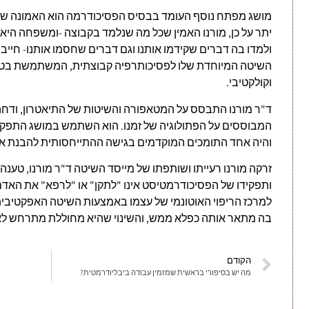
מושג מפתח נוסף העומד בבסיס הפסיכודרמה הוא האמונה של ד"
יתר על כן, מורנו האמין שכל מה שנלמד בקבוצה -ומשפחה היא
ולמדו בה דברים שקידמו אותנו וגם דברים שחסמו אותנו- חייב
השיטה המיוחדת שלו לפסיכותרפיה קבוצתית, המשתמשת בטכניק
וקולקטיבי.
ד"ר מורנו התבסס על המטאפורה והשיטות של התיאטרון, ודח
המבוססים על הפתולוגיה של זמנו. הוא השתמש במושג התפקי
והיה אחד התומכים המוקדמים בגישה ההתייחסותית להבנת איש
זרקה מורנו רעייתו ושותפתו של מייסד השיטה ד"ר מורנו, טענה כ
ותפקידו של הפסיכודרמטיסט אינו "לתקן" או "לרפא" את הא
למרכז הריפוי האוטונמי של עצמו באמצעות השיטה האפקטיב
בה מתאר אותה כפלא ממש, והשינוי שהיא מחוללת מתרחש לא
הקודם
מה יש בסיפורי בראשית שמזמין עבודה ביבליודרמטית?