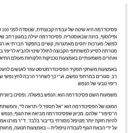
פסי
ופילוסוף, בוינה שבאוסטריה. פסיכודרמה יעילה במגוון רחב 
למשל: מערכות יחסים מאתגרות, קשיים בתפקוד חברתי או רגש
מטרתה לסייע למשתתפי הקבוצה לחולל שינוי ולהביא לריפוי
ואחרים משמעותיים באמצעות טכניקות הלקוחות מעולם התיאט
באמצעות משחקי תפקיד הפסיכודרמטיסט עוזר לאנשים להעלות 
רב סגורים במרתפי נפשם, וע"י כך לשחרר הרבה לחץ נפשי ש
ריפוי טבעי של הנפש.
משמעות השם פסיכודרמה הוא: הנפש בפעולה. (פסיכו ביוונית =
המוטו של הפסיכודרמה הוא "אל תספר לי-תראה לי", והמשתתפ
ה"סיפור" שלהם. מכיוון שפסיכודרמה מביאה את הגוף, הנפש ו
להיות חזקה יותר מטיפול מסורתי בדיבור בלבד. ד"ר מורנו אמ
על ידי הבאת הגוף לעבודה טיפולית ─ באמצעות תנועה, מחוות, 