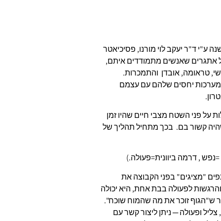
כודרמה היא שיטה של עבודה קבוצתית, שנוסדה לפני 100 שנה ע"י ד"ר יעקב לוי מורנו, פסיכיאטר
של אתגרים שאנשים מתמודדים איתם,
י, טראומה, אובדן והתמכרות.
 במערכות יחסים שלהם עם עצמם
רון.
על פני השטח מצבי חיים שהיו זמן
היה קשור בם. בכך מתחיל תהליך של
נפש , דרמה ביוונית=פעולה.)
ים "מציגים" בפני הקבוצה את
הרגשות לפעולה בבת אחת, היא יכולה
ר ש"הגוף זוכר את מה שהמוח שוכח".
צליל ופעולה ─ ניתן ליצור קשר עם