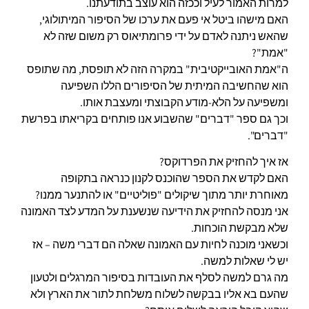
למרות האמור לעיל וככזה הוא עוצב בתודעתנו.
האם מישהו ביטל אי פעם את ערכו של הסיפור המיתולוגי,
שהאש ניתנה לאדם על ידי פרומתיאוס רק משום שזה לא
"אמת"?
ה"אמת האובייקטיבית" במקרה הזה לא תופסת, מה שתופס
הוא שהחשיבה המיתית של הסיפורים הללו השפיעה
ומשפיעה על הלא-מודע הקבוצתי ומעצבת אותו.
וכך גם ספר "דברים" שהשבוע אנו פותחים בקריאתו בפרשת
"דברים".
אז איך להחזיק את הפרדוקס?
האם לקדש את הספר שהוכנס לקנון כנראה בתקופה
מאוחרת יותר מתוך שיקולים "פוליטיים" או להתנער ממנו?
אני מנסה להחזיק את הידיעה שנשענת על המדע לצד האמונה
שלא מבקשת הוכחות.
וכשאני מוכנה לחיות עם האמונה שאלה הם דברי משה – אז
יש לי שאלות למשה.
מה גרם למשה לסלף את העובדות בסיפור המרגלים ולטעון
שהעם בא אליו בבקשה לשלוח משלחת לתור את הארץ ולא