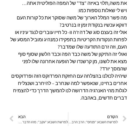
את משה,תלוי באיזה "צד" של המפה הפוליטית אתה…
ויש לי שאלות נוספות כמו:
מה פשר המלל הארוך של משה שסוקר את כל קורות העם
דווקא עכשיו בנקודת זמן זו בנרטיב?
אולי זה בעצם סוג של דה ז'ה וו- כל חייו עוברים לנגד עיניו או
לפחות הנקודות הקריטיות בתפקידו כמנהיג ומוביל המסע של
העם, וזה זרם התודעה שלו שמדבר?
ואולי זה התיקון של משה כבד הפה וכבד הלשון שסוף סוף
מצא את לשונו, מן קרשנדו של הופעה אחרונה שלו לפני
שהמסך יורד?
שיהיה לכולנו בהצלחה עם החזקת הפרדוקס הזה ופרדוקסים
אחרים בחיינו, שנאפשר למה שנחרב – להיחרב ושנצליח
לגלות מהי האנרגיה הדרושה לנו להמשך הדרך כדי להצמיח
דברים חדשים, באהבה.
הקודם
הבא
לפרשת השבוע "פנחס": הרב הרבדיות של המציאות
לפרשת השבוע "עקב": מהו הדבר שאת/ה רעב/ה אליו?