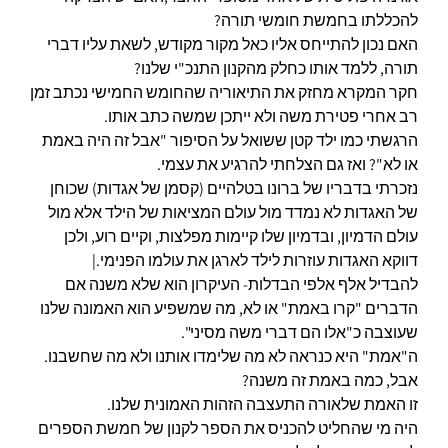
להכללתו בחמשת חומשי תורה?
האם נכון להתייחס אליו כאל מקור מקודש, לשאת עליו דברי
תורה, ללמד אותו כחלק מהקנון התנכ"י שלנו?
חקר המקרא מחזק את התיאוריה שהחומש החמישי נכתב זמן
רב אחרי פטירת משה ולא ייתכן שמשה כתב אותו.
הרגשתי כמו ילד קטן ששואל על הסיפור "אבל זה היה באמת
או לא"?
ואז גם הצלחתי להרגיע את עצמי.
נזכרתי בדבריו של ברונו בטלהיים (קסמן של אגדות) שכוחן
של האגדות לא נמדד מול עולם המציאות של הילד אלא מול
עולם הדמיון, ובדמיון שלו קיימות מפלצות, וקיים רוע, ולכן
דווקא האגדות עוזרות לילד לארגן את עולמו הפנימי.|
להבדיל אלף אלפי הבדלות- העיקרון הוא שלא משנה אם
הדברים "קרו באמת" או לא, מה שמשפיע הוא האמונה שלנו
שעוצבה כ"אלו הם דברי משה מסיני".
ה"אמת" היא כנראה לא מה שלימדו אותנו ולא מה שחשבנו.
אבל, כמה באמת זה משנה?
זו האמת שלאורה התעצבה הזהות האמונית שלנו.
היה מי שהחליט להכניס את הספר לקנון של חמשת הספרים