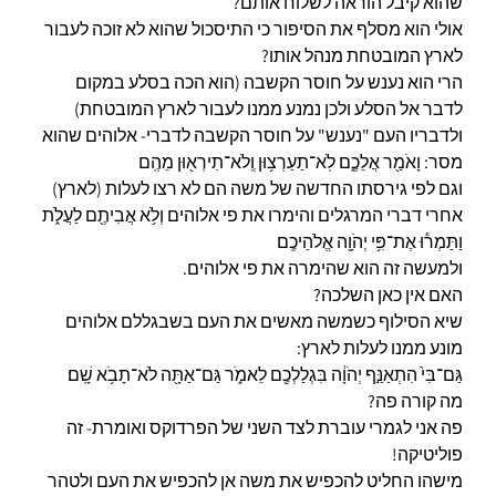
שהוא קיבל הוראה לשלוח אותם?
אולי הוא מסלף את הסיפור כי התיסכול שהוא לא זוכה לעבור
לארץ המובטחת מנהל אותו?
הרי הוא נענש על חוסר הקשבה (הוא הכה בסלע במקום
לדבר אל הסלע ולכן נמנע ממנו לעבור לארץ המובטחת)
ולדבריו העם "נענש" על חוסר הקשבה לדברי- אלוהים שהוא
מסר: וָאֹמַ֖ר אֲלֵכֶ֑ם לֹֽא־תַעַרְצ֥וּן וְֽלֹא־תִירְא֖וּן מֵהֶֽם
וגם לפי גירסתו החדשה של משה הם לא רצו לעלות (לארץ)
אחרי דברי המרגלים והימרו את פי אלוהים וְלֹ֥א אֲבִיתֶ֖ם לַעֲלֹ֑ת
וַתַּמְר֕וּ אֶת־פִּ֥י יְהֹוָ֖ה אֱלֹהֵיכֶֽם
ולמעשה זה הוא שהימרה את פי אלוהים.
האם אין כאן השלכה?
שיא הסילוף כשמשה מאשים את העם בשבגללם אלוהים
מונע ממנו לעלות לארץ:
גַּם־בִּי֙ הִתְאַנַּ֣ף יְהֹוָ֔ה בִּגְלַלְכֶ֖ם לֵאמֹ֑ר גַּם־אַתָּ֖ה לֹא־תָבֹ֥א שָֽׁם׃
מה קורה פה?
פה אני לגמרי עוברת לצד השני של הפרדוקס ואומרת- זה
פוליטיקה!
מישהו החליט להכפיש את משה אן להכפיש את העם ולטהר