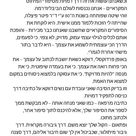
וכשאנחנו עושות את זה דרך דמויות מסיפורי המיתוס
המקראיים – אנחנו נכנסות לעולם הביבליודרמה.
זוהי שיטה שפותחה בשנות ה־80 ע"י ד"ר פיטר פיצלה,
שהייתה לי הזכות ללמוד ממנו אישית. היא לוקחת את
הסיפורים המקראיים שחשבנו שאנחנו כבר מכירות – והופכת
אותם לכלים לגילוי עצמי עמוק, מדויק, לא צפוי. כי לפעמים,
הדרך הכי עוצמתית לשמוע את עצמך – היא לדבר בתור
מישהי אחרת לגמרי.
באופן פרדוקסלי, דווקא כשאת יושבת לכתוב על עצמך – את
הכי פחות רואה את עצמך. כי את בעמדה שיפוטית. כי את
מנסה "להיות מדויקת". כי את עסוקה בלמצוא ניסוחים במקום
למצוא את האמת.
וזו בדיוק הסיבה שאני עובדת עם נשים דווקא על כתיבה דרך
כניסה לתפקיד דמויות.
כתיבה מרפאה – כמו שאני מנחה אותה – לא מבקשת ממך
לספר את הסיפור שלך, אלא להיכנס לתוך סיפור אחר,
ולכתוב מתוכו.
ופתאום – הקול שלך יוצא משם. דרך גיבורה מקראית. דרך
גיבור מיתולוגי, שכביכול אין לך שום חיבור אליהם, דרך סצנה