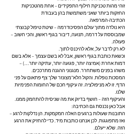
זוהי מהות טכניקת חילוף התפקידים – אחת מהטכניקות
החזקות ביותר שאני משתמשת בהן בעבודת
הכתיבה-המרפאה.
היא נולדה מתוך עולם הפסיכודרמה – שיטת טיפול קבוצתי
שמבוססת על דרמה, תנועה, דיבור בגוף ראשון, והכי חשוב –
פעולה.
לא רק לדבר על, אלא להיכנס לתוך.
וכשאת כותבת בגוף ראשון, אבל לא בשם עצמך – אלא בשם
דמות אחרת (אמיצה יותר, פגועה יותר, עתיקה יותר…) –
משהו בפנים משתחרר. מנגנוני ההגנה מתרככים.
המסכות נופלות. והקול הלא־מצונזר שלך צף פתאום על פני
הדף. זו לא מניפולציה. זה עיקוף חכם של החומות הפנימיות
שלנו.
והעיקוף הזה – חושף בדיוק את מה שניסית להתחמק ממנו.
אבל כאן נכנסת גם הכתיבה:
התובנות שעולות ברגעים האלה חמקמקות. הן נדלקות לרגע –
ואז מתפוגגות. לכן אנחנו כותבות מיד. כדי להחזיק את הרגע
הזה. שלא ייעלם.