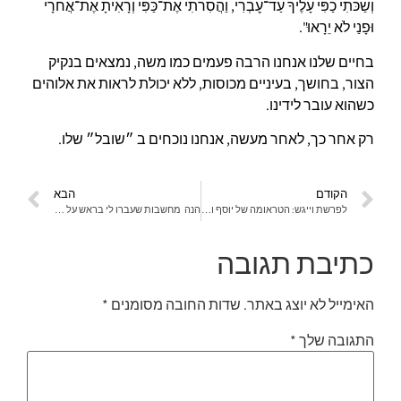
וְשַׂכֹּתִי כַפִּי עָלֶיךָ עַד־עׇבְרִי, וַהֲסִרֹתִי אֶת־כַּפִּי וְרָאִיתָ אֶת־אֲחֹרָי
וּפָנַי לֹא יֵרָאוּ".
בחיים שלנו אנחנו הרבה פעמים כמו משה, נמצאים בנקיק
הצור, בחושך, בעיניים מכוסות, ללא יכולת לראות את אלוהים
כשהוא עובר לידינו.
רק אחר כך, לאחר מעשה, אנחנו נוכחים ב ״שובל״ שלו.
הקודם
הבא
לפרשת וייגש: הטראומה של יוסף והריפוי
הנה מחשבות שעברו לי בראש על הסמלים המטאפוריים הרלוונטיים לנו בסיפור נוח בעקבות הקריאה בשבת זו בפרשת השבוע נוח, עם סיפור המבול הידוע אותם אני מבקשת לחלוק איתכם:
כתיבת תגובה
האימייל לא יוצג באתר.
שדות החובה מסומנים
*
התגובה שלך
*