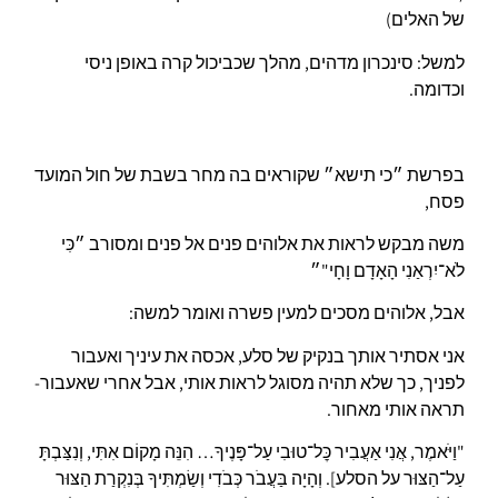
של האלים)
למשל: סינכרון מדהים, מהלך שכביכול קרה באופן ניסי
וכדומה.
בפרשת ״כי תישא״ שקוראים בה מחר בשבת של חול המועד
פסח,
משה מבקש לראות את אלוהים פנים אל פנים ומסורב ״כִּי
לֹא־יִרְאַנִי הָאָדָם וָחָי"״
אבל, אלוהים מסכים למעין פשרה ואומר למשה:
אני אסתיר אותך בנקיק של סלע, אכסה את עיניך ואעבור
לפניך, כך שלא תהיה מסוגל לראות אותי, אבל אחרי שאעבור-
תראה אותי מאחור.
"וַיֹּאמֶר, אֲנִי אַעֲבִיר כׇּל־טוּבִי עַל־פָּנֶיךָ… הִנֵּה מָקוֹם אִתִּי, וְנִצַּבְתָּ
עַל־הַצּוּר על הסלע]. וְהָיָה בַּעֲבֹר כְּבֹדִי וְשַׂמְתִּיךָ בְּנִקְרַת הַצּוּר