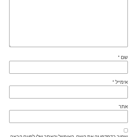
שם
*
אימייל
*
אתר
שמור בדפדפן זה את השם, האימייל והאתר שלי לפעם הבאה