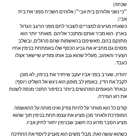
שכחה)
״כי נשני אלוהים בית אבי״( אלוהים השכיח ממני את בית
אבי).
כשאחיו מגיעים למצריים לשבור לחם מפני הרעב הגדול
בארץ- הוא מכיר אותם ומתנכר אליהם. מאוחר יותר הוא
מתנקם בהם, מאשימם בהאשמות שהם מרגלים, ובשלב
מסוים גם מחביא את גביע הכסף שלו באמתחת בנימין אחיו
הצעיר והאהוב, מעליל שהוא גנב אותו ומודיע שיישאר אצלו
כעבד.
יהודה, שערב בפני אביו יעקב שיחזיר את בנימין, לא מוכן
לקבל את הדין. באומץ לב מופגן הוא ניגש אל השליט (יוסף)
ובאחד הנאומים המרגשים ביותר בסיפור התנכי מנסה לשנות
את רוע הגזירה.
קודם כל הוא מוותר על להיות צודק ואינו מוחה על ההאשמה
המופרכת ולאחר מכן-מציע את עצמו תחת בנימין תוך שהוא
מציע הסבר מדוע כה חשוב שבנימין יחזור לחיק אביו.
כשהוא עושה זאת, מבלי משים הוא מעניק ליוסף את החתיכה