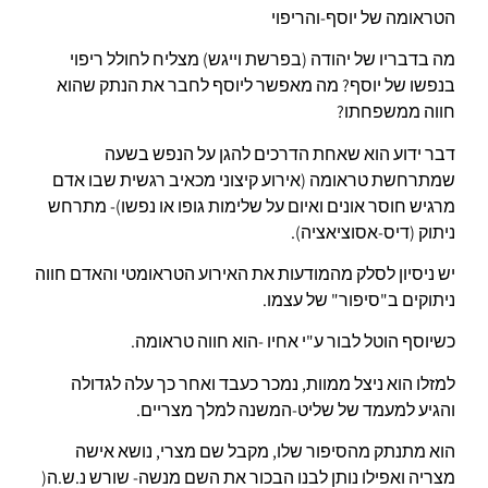
הטראומה של יוסף-והריפוי
מה בדבריו של יהודה (בפרשת וייגש) מצליח לחולל ריפוי
בנפשו של יוסף? מה מאפשר ליוסף לחבר את הנתק שהוא
חווה ממשפחתו?
דבר ידוע הוא שאחת הדרכים להגן על הנפש בשעה
שמתרחשת טראומה (אירוע קיצוני מכאיב רגשית שבו אדם
מרגיש חוסר אונים ואיום על שלימות גופו או נפשו)- מתרחש
ניתוק (דיס-אסוציאציה).
יש ניסיון לסלק מהמודעות את האירוע הטראומטי והאדם חווה
ניתוקים ב"סיפור" של עצמו.
כשיוסף הוטל לבור ע"י אחיו -הוא חווה טראומה.
למזלו הוא ניצל ממוות, נמכר כעבד ואחר כך עלה לגדולה
והגיע למעמד של שליט-המשנה למלך מצריים.
הוא מתנתק מהסיפור שלו, מקבל שם מצרי, נושא אישה
מצריה ואפילו נותן לבנו הבכור את השם מנשה- שורש נ.ש.ה(