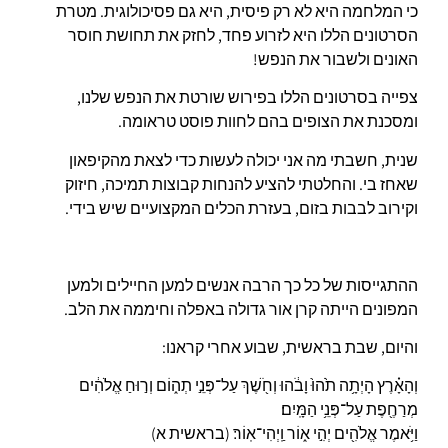
כי המלחמה היא לא רק פיסית, היא גם פסיכולוגית. מטרת
הסרטונים הללו היא לזרוע פחד, לחזק את תחושת חוסר
האונים ולשבור את הנפש!
צפייה בסרטונים הללו בפירוש שורטת את הנפש שלנו,
ומסכנת את הצופים בהם לחוות פוסט טראומה.
שנית, חשבתי מה אני יכולה לעשות כדי לצאת מהקיפאון
שאחז בי. והחלטתי להציע להנחות קבוצות תמיכה, חיזוק
וקירוב לבבות בזום, בעזרת הכלים המקצועיים שיש בידי.
ההתגייסות של כל כך הרבה אנשים למען החיילים ולמען
המפונים הייתה קרן אור גדולה באפלה וחיממה את הלב.
והיום, שבת בראשית, שבוע אחרי קראנו:
וְהָאָ֗רֶץ הָיְתָ֥ה תֹ֙הוּ֙ וָבֹ֔הוּ וְחֹ֖שֶׁךְ עַל־פְּנֵ֣י תְה֑וֹם וְר֣וּחַ אֱלֹהִ֔ים
מְרַחֶ֖פֶת עַל־פְּנֵ֥י הַמָּֽיִם׃
וַיֹּ֥אמֶר אֱלֹהִ֖ים יְהִ֣י א֑וֹר וַֽיְהִי־אֽוֹר׃ (בראשית א)