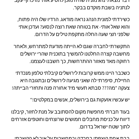
דבר מצאתי נהג מונית שהיה מוכן להסיע אותי מזיכרון-יעקב
לנתניה בשבת מוקדם בבקר.
כשירדתי למונית הנהג נראה מודאג. הרדיו שלו היה פתוח,
והוא שאל אותי- את בטוחה שאת רוצה לנסוע? ועדכן אותי
שלפני חצי שעה החלה מתקפת טילים על הדרום.
התקשרתי לחברה שגם לא הייתה מודעת למתרחש, ולאחר
מחשבה קצרה החלטנו להמשיך בתוכנית שהרי ירושלים
רחוקה מאד מאזור ההתרחשות, כך חשבנו לעצמנו.
כשכבר היינו ממש קרובות לירושלים קיבלתי טלפון מנכדתי
החיילת, סיפרתי לה שאני מגיעה לירושלים ובתגובה היא
צעקה "מה??? סבתא תעשי מיד אחורה פנה ותחזרי הבייתה!
יש עכשיו אזעקות גם בירושלים, אנשים במקלטים!"
בעוד חברתי מחפשת מקום להסתובב על מנת לחזור, קיבלנו
דיווח על כניסת מחבלים חמושים שרוצחים וחוטפים אזרחים
לתוך שטח ישראל בדרום.
בבת אחת הוצפתי בחרדה ובמחשבות על איך לא הקשבתי