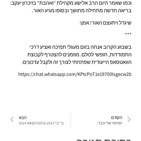
וכמו שאמר היום הרב אלישע מקהילת "ואהבת" בזיכרון יעקב:
בריאה חדשה מתחילה מחושך ובסופו מגיע האור.
שיגדל ויתעצם האור! אמן!
***
בשבוע הקרוב אנחה בזום מעגלי תמיכה ואציע דרכי
התמודדות, חופשי לכולם. מוזמנים להצטרף לקבוצת
הוואטסאפ הייעודית שפתחתי לצורך זה ולקבל עדכונים:
https://chat.whatsapp.com/KPtcPoT1e1970lXsgecw2b
הקודם
הבא
הסיפור של יוכבד:
ביי ביי 2023-ברוכה הבאה 2024