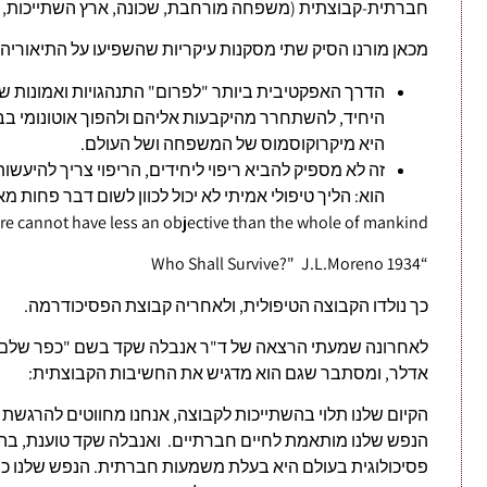
חברתית-קבוצתית (משפחה מורחבת, שכונה, ארץ השתייכות, כ
מכאן מורנו הסיק שתי מסקנות עיקריות שהשפיעו על התיאוריה 
הדרך האפקטיבית ביותר "לפרום" התנהגויות ואמונות 
היחיד, להשתחרר מהיקבעות אליהם ולהפוך אוטונומי בבח
היא מיקרוקוסמוס של המשפחה ושל העולם.
זה לא מספיק להביא ריפוי ליחידים, הריפוי צריך להיעשות
הוא: הליך טיפולי אמיתי לא יכול לכוון לשום דבר פחות מ
re cannot have less an objective than the whole of mankind."
“Who Shall Survive?" J.L.Moreno 1934
כך נולדו הקבוצה הטיפולית, ולאחריה קבוצת הפסיכודרמה.
לאחרונה שמעתי הרצאה של ד"ר אנבלה שקד בשם "כפר שלם"
אדלר, ומסתבר שגם הוא מדגיש את החשיבות הקבוצתית:
הקיום שלנו תלוי בהשתייכות לקבוצה, אנחנו מחווטים להרגשת 
הנפש שלנו מותאמת לחיים חברתיים. ואנבלה שקד טוענת, בה
פסיכולוגית בעולם היא בעלת משמעות חברתית. הנפש שלנו כ