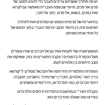
יש פה תהליך ששניהם צריכים לעבור כדי להגיע למצב של
פנים-אל-פנים, והיופי שבשפה העברית מאפשר גם לקרוא
זאת כפנים, בשווא, אל פנים. (תוך אל תוך).
בתיאוריות של פנימיות הנפש יש המדמים זאת לתהליך
האינטגרציה בין היסוד הנקבי והיסוד הגברי בתוך הנפש של
כל אחד ואחת מאיתנו.
האסוציאציה שלי לוקחת אותי גם אל הכרובים שהיו עומדים
מעל הכפורת בדמות זכר ונקבה המעורים זה בזה, ששיקפו את
מצב היחסים בין אלוהים לעמו.
הספרות התלמודית התייחסה אליהם כאל סמלים ל"קודשא
בריך הוא" (אלוהים, הזכרי) ו"שכינתיה" (השכינה, הנקבה).
ויחסי הכרובים, כמו יחסי כל זוג, היו דינמיים ומשתנים.
בקבלת האר"י ובמחשבת החסידות היחסים הללו נדונו
בפירוט ומה שעולה מהדברים הוא: