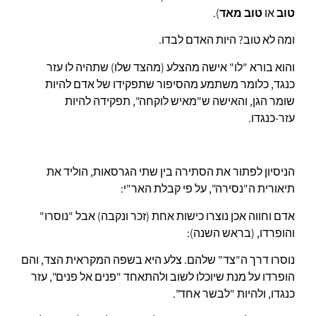
טוב
או
טוב מאד
).
ומה לא טוב? היות האדם לבדו.
והוא בורא "לו" אישה מהצלע (מהצד שלו) שתהיה לו עזר
כנגד, כלומר משתמע מהסיפור שתפקידו של אדם להיות
שומר הגן, והאישה ש"מאיש לוקחה", תפקידה להיות
עזר-כנגדו.
הניסיון לפתור את הסתירה בין שתי הגרסאות, הוליד את
תיאורית ה"נסירה", על פי קבלת האר"י:
אדם וחווה אכן נוצרו כישות אחת (זכר ונקבה) אבל "נוסרו"
והופרדו, (בראש השנה):
נוסרו דרך ה"צד" שלהם. צלע היא בשפה המקראית הצד, והם
הופרדו על מנת שיוכלו לשוב ולהתאחד "פנים אל פנים", עזר
כנגדו, ולהיות "לבשר אחד".