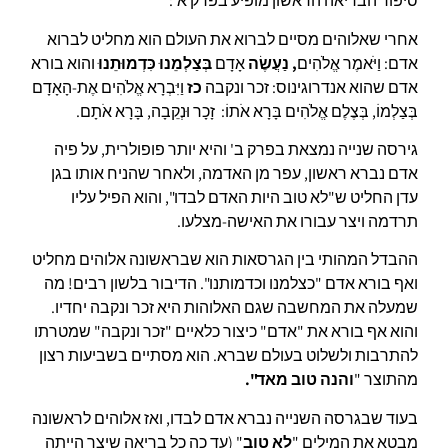
סיפור הבריאה הראשון מופיע בפרק א':
אחרי שאלוהים מסיים לברוא את העולם הוא מחליט לברוא
אדם: וַיֹּאמֶר אֱלֹהִים
,
נ
ַעֲשֶׂה
אָדָם
בְּצַלְמֵנוּ כִּדְמוּתֵנוּ
והוא בורא
אדם שהוא אנדרוגינוס: זכר ונקבה
כז
וַיִּבְרָא אֱלֹהִים אֶת-הָאָדָם
בְּצַלְמוֹ, בְּצֶלֶם אֱלֹהִים בָּרָא אֹתוֹ: זָכָר וּנְקֵבָה, בָּרָא אֹתָם.
גירסה שנייה נמצאת בפרק ב' והיא יותר פופולרית, על פיה
אדם נברא ראשון, עפר מן האדמה, ולאחר שהניח אותו בגן
עדן החליט ש"לא טוב היות האדם לבדו", והוא הפיל עליו
תרדמה ויצר עבורו את האישה-מצלעו.
ההבדל המהותי בין הגרסאות הוא שבראשונה אלוהים מחליט
ואף בורא אדם "כצלמנו וכדמותנו". הדיבור בלשון רבים! מה
שמעלה את המחשבה שגם האלוהות היא זכר ונקבה יחדיו.
והוא אף בורא את "אדם" כיצור כלאיים "זכר ונקבה" שמטרתו
להתרבות ולשלוט בעולם שברא. הוא מסתיים בשביעות רצון
מהתוצר "
והנה טוב מאד".
בעוד שבגרסה השנייה נברא אדם לבדו, ואז אלוהים לראשונה
מבטא את המילים "
לא טוב
" (עד כה כל בריאה שיצר הייתה