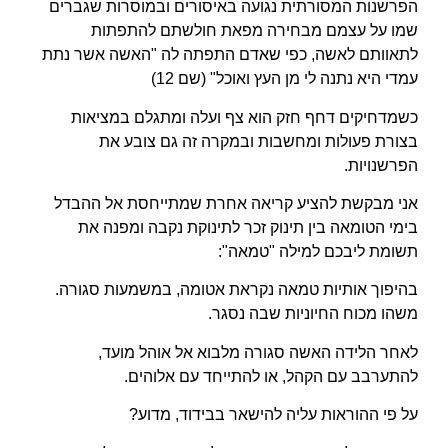
הפרשנות המסורתית נגועה באיסורים ובמוסרות שגברים
שמו על עצמם מבחירה מפאת חולשתם להתפתות
לתאוותם לאשה, כפי שאדם התפתה לה "האשה אשר נתת
עמדי היא נתנה לי מן העץ ואוכל" (שם 12)
כשמדחיקים דחף חזק הוא צף ועלה ומתגלם במציאות
בצורת פעולות ומחשבות ובמקרה זה גם צובע את
הפרשנויות.
אני מבקשת להציע קריאה אחרת שמתייחסת אל ההבדל
בימי הטומאה בין תינוק זכר לתינוקת נקבה ומפנה את
תשומת ליבכם למילה "טמאה":
בהיפוך אותיות טמאה נקראת אטומה, במשמעות סגורה.
משהו מכוח החיוניות שבה נסגר.
לאחר הלידה האשה סגורה מלבוא אל אוהל מועד,
להתערבב עם הקהל, או להתייחד עם אלוהים.
על פי ההוראות עליה להישאר בבידוד, מדוע?