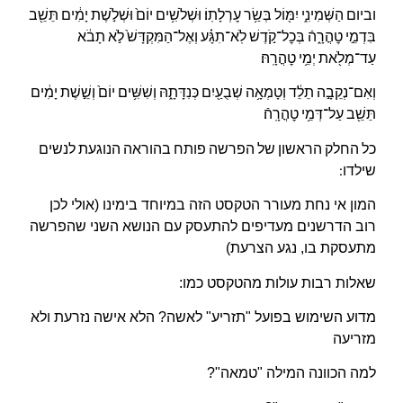
וביום הַשְּׁמִינִ֑י יִמּ֖וֹל בְּשַׂ֥ר עׇרְלָתֽוֹ׃ וּשְׁלֹשִׁ֥ים יוֹם֙ וּשְׁלֹ֣שֶׁת יָמִ֔ים תֵּשֵׁ֖ב
בִּדְמֵ֣י טׇהֳרָ֑הֿ בְּכׇל־קֹ֣דֶשׁ לֹֽא־תִגָּ֗ע וְאֶל־הַמִּקְדָּשׁ֙ לֹ֣א תָבֹ֔א
עַד־מְלֹ֖את יְמֵ֥י טׇהֳרָֽהּ׃
וְאִם־נְקֵבָ֣ה תֵלֵ֔ד וְטָמְאָ֥ה שְׁבֻעַ֖יִם כְּנִדָּתָ֑הּ וְשִׁשִּׁ֥ים יוֹם֙ וְשֵׁ֣שֶׁת יָמִ֔ים
תֵּשֵׁ֖ב עַל־דְּמֵ֥י טׇהֳרָֽהֿ׃
כל החלק הראשון של הפרשה פותח בהוראה הנוגעת לנשים
שילדו:
המון אי נחת מעורר הטקסט הזה במיוחד בימינו (אולי לכן
רוב הדרשנים מעדיפים להתעסק עם
הנושא השני שהפרשה
מתעסקת בו, נגע הצרעת)
שאלות רבות עולות מהטקסט כמו:
מדוע השימוש בפועל "תזריע" לאשה? הלא אישה נזרעת ולא
מזריעה
למה הכוונה המילה "טמאה"?