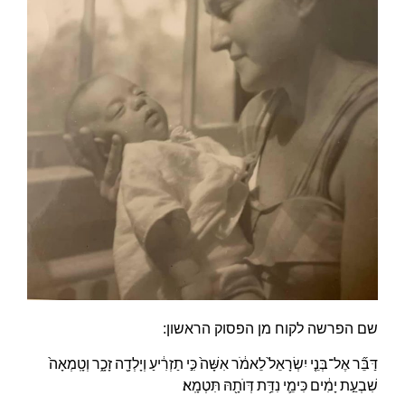
שם הפרשה לקוח מן הפסוק הראשון:
דַּבֵּ֞ר אֶל־בְּנֵ֤י יִשְׂרָאֵל֙ לֵאמֹ֔ר אִשָּׁה֙ כִּ֣י תַזְרִ֔יעַ וְיָלְדָ֖ה זָכָ֑ר וְטָֽמְאָה֙
שִׁבְעַ֣ת יָמִ֔ים כִּימֵ֛י נִדַּ֥ת דְּוֺתָ֖הּ תִּטְמָֽא׃