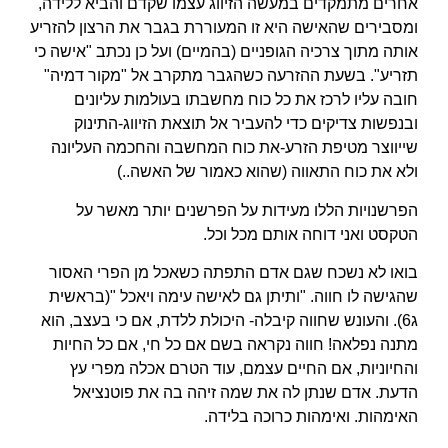
אחרים מתמקדים במעשה הזיווג עצמו שקדם והביא ללידה,
ומסבירים שהאישה היא זו המעוררת בגבר את הרצון להזריע
אותה מתוך צרכיה הגופניים (בהמיים) ועל כן נכתב "אישה כי
תזריע". בשעת ההזרעה כשהגבר מתקרב אל "מקור דמיה"
חובה עליו לרכז את כל כוח מחשבתו בעולמות עליונים
ובנפשות צדיקים כדי להעביר אל תוצאת הזיווג-התינוק
שייווצר מטיפת הזרע-את כוח המחשבה והחכמה העליונה
ולא את כוח התאווה (שהוא כאמור של האשה..)
הפרשנויות הללו מעידות על הפרשנים יותר מאשר על
הטקסט ואני דוחה אותם מכל וכל.
בואו לא נשכח שגם אדם התפתה כשאכל מן הפרי האסור
שהגישה לו חווה. "ותיתן גם לאישה עימה ויאכל "(בראשית
ג6). והעונש שחווה קיבלה- היכולת ללדת, אם כי בעצב, הוא
מתנה נפלאה! חווה נקראה בשם אם כל חי, אם כל החיות
והחיוניות, אם החיים עצמם, עוד הטרם אכלה מפרי עץ
הדעת. אדם שנתן לה את שמה זיהה בה את פוטנציאל
האימהות. ואימהות כרוכה בלידה.