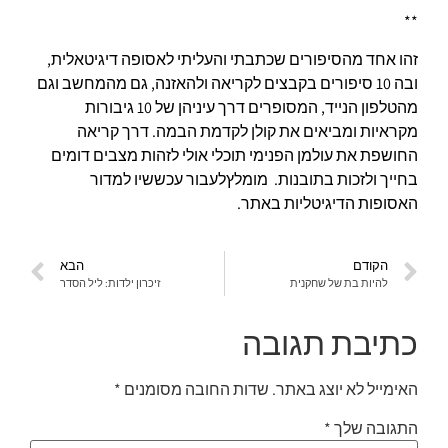
**
זהו אחד מהסיפורים שכתבתי והעליתי לאסופה דיגיטאלית,
ובה 10 סיפורים בקבצים לקריאה ולהאזנה, גם מהמחשב וגם
מהטלפון הנייד, המסופרים דרך עיניהן של 10 גיבורות
מקראיות ומביאים את קולן לקדמת הבמה. דרך קריאה
החושפת את עולמן הפנימי תוכלי אולי לזהות מצבים דומים
בחייך ולזכות בתובנות. מומלץלעבור עכששיו למדור
האסופות הדיגיטליות באתר.
הקודם
הבא
להיות בת של שחקנית
זיכרון ילדות: ליל הסדר
כתיבת תגובה
האימייל לא יוצג באתר.
שדות החובה מסומנים
*
התגובה שלך
*