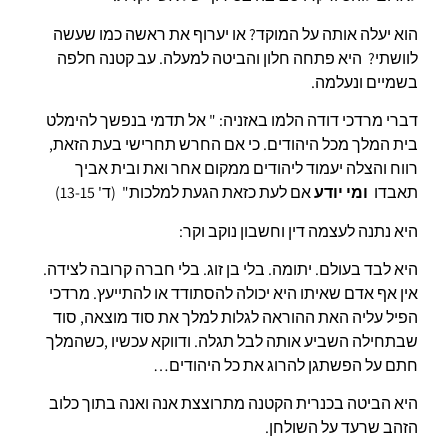
הוא יעלה אותה על המוקד? או יערוף את ראשה כמו שעשה
לוושתי? היא פתחה חלון והביטה למעלה. עב קטנה חלפה
בשמיים ונעלמה.
דברי מרדכי דודה הלמו באזניה: " אל תדמי בנפשך להימלט
בית המלך מכל היהודים. כי אם החרש תחרישי בעת הזאת,
רווח והצלה יעמוד ליהודים ממקום אחר ואת ובית אביך
תאבדו
ומי יודע
אם לעת כזאת הגעת למלכות" (ד' 13-15)
היא נתנה לעצמה דין וחשבון נוקב וקר:
היא לבד בעולם. יתומה. בלי בן זוג. בלי חברה קרובה לצידה.
אין אף אדם שאיתו היא יכולה להסתודד או להתייעץ. מרדכי
הפיל עליה האת ההוראה לגלות למלך את סוד מוצאה, סוד
שבתחילה השביע אותה לבל תגלה. ודווקא עכשיו ,כשהמלך
חתם על הפשתגן להרוג את כל היהודים…
היא הביטה בכנרית הקטנה מתרוצצת אנה ואנה בתוך כלוב
הזהב שרעד על השולחן.