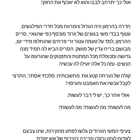
אולי כך יתרחב לבבו והוא לא יאכוף את החוק?
חדרה בהרמון היה הגדול והמרווח מכל חדרי הפילגשים.
עטוף בבדי משי בגוונים של וורוד מוכסף כפי שהגאיי, סריס
ההרמון ,למד על טעמה עטור זרי פרחים שהוחלפו מידי יום,
מבושם בריח עדין של מושק. הסריס הביא לה תמיד מנה
גדושה ומכופלת מכל המתנות והתפנוקים שהורעפו על
הנשים- ומה כל אלה יועילו לה עכשיו?
קולה של נערתה קטע את מחשבותיה: מלכתי אסתר, התרצי
לקבל עכשיו את האמבט והעיסוי?
-אולי אחר כך, יש לי דבר לעשות.
מה לעשות? מה לעשות? מה לעשות?
צעיפי המשי הוורודים גלשו לפתע מהקירות, שינו צבעם
לאדום לוהט ורקדו סביבה בטירוף של אש יוקדת.