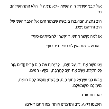
אולי לבני ישראל היה קשה? – לא נראה לי, הלא התרחש להם
נס:
הים נחצה, הם עברו ביבשה שבתוך הים אל העבר השני של
הים וחייהם ניצלו.
אז למה נקשר התיאור "קשה" לחציית ים-סוף?
בואו נעשה זום-אין לנס חצית ים סוף:
וַיֵּט מֹשֶׁה אֶת-יָדוֹ, עַל-הַיָּם, וַיּוֹלֶךְ יְהוָה אֶת-הַיָּם בְּרוּחַ קָדִים עַזָּה
כָּל-הַלַּיְלָה, וַיָּשֶׂם אֶת-הַיָּם לֶחָרָבָה; וַיִּבָּקְעוּ, הַמָּיִם.
וַיָּבֹאוּ בְנֵי-יִשְׂרָאֵל בְּתוֹךְ הַיָּם, בַּיַּבָּשָׁה; וְהַמַּיִם לָהֶם חוֹמָה,
מִימִינָם וּמִשְּׂמֹאלָם.
זאת התמונה.
תעצמו רגע עיניים ותדמיינו אותה. מה אתם רואים?