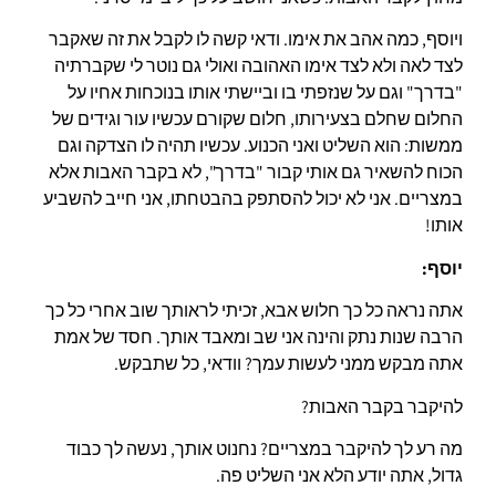
ויוסף, כמה אהב את אימו. ודאי קשה לו לקבל את זה שאקבר
לצד לאה ולא לצד אימו האהובה ואולי גם נוטר לי שקברתיה
"בדרך" וגם על שנזפתי בו וביישתי אותו בנוכחות אחיו על
החלום שחלם בצעירותו, חלום שקורם עכשיו עור וגידים של
ממשות: הוא השליט ואני הכנוע. עכשיו תהיה לו הצדקה וגם
הכוח להשאיר גם אותי קבור "בדרך", לא בקבר האבות אלא
במצריים. אני לא יכול להסתפק בהבטחתו, אני חייב להשביע
אותו!
יוסף:
אתה נראה כל כך חלוש אבא, זכיתי לראותך שוב אחרי כל כך
הרבה שנות נתק והינה אני שב ומאבד אותך. חסד של אמת
אתה מבקש ממני לעשות עמך? וודאי, כל שתבקש.
להיקבר בקבר האבות?
מה רע לך להיקבר במצריים? נחנוט אותך, נעשה לך כבוד
גדול, אתה יודע הלא אני השליט פה.