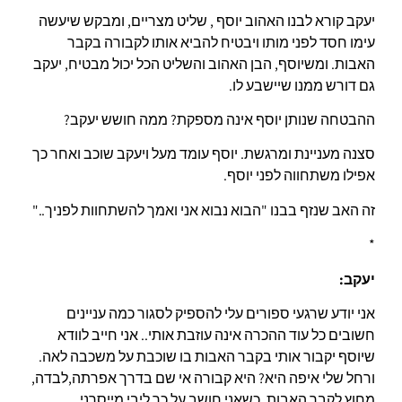
יעקב קורא לבנו האהוב יוסף , שליט מצריים, ומבקש שיעשה
עימו חסד לפני מותו ויבטיח להביא אותו לקבורה בקבר
האבות. ומשיוסף, הבן האהוב והשליט הכל יכול מבטיח, יעקב
גם דורש ממנו שיישבע לו.
ההבטחה שנותן יוסף אינה מספקת? ממה חושש יעקב?
סצנה מעניינת ומרגשת. יוסף עומד מעל ויעקב שוכב ואחר כך
אפילו משתחווה לפני יוסף.
זה האב שנזף בבנו "הבוא נבוא אני ואמך להשתחוות לפניך.."
*
יעקב:
אני יודע שרגעי ספורים עלי להספיק לסגור כמה עניינים
חשובים כל עוד ההכרה אינה עוזבת אותי.. אני חייב לוודא
שיוסף יקבור אותי בקבר האבות בו שוכבת על משכבה לאה.
ורחל שלי איפה היא? היא קבורה אי שם בדרך אפרתה,לבדה,
מחוץ לקבר האבות. כשאני חושב על כך ליבי מייסרני.