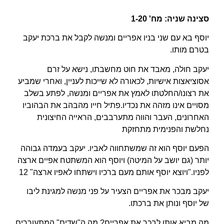
סצינה שניה: מח' 1-20
יוסף בא עם שני בניו אפריים ומנשה לקבל את ברכת יעקב
בטרם מותו.
יעקב חולה, מאבד את חוט מחשבתו, נישא על זרם
אסוציאצות אישיות, לכאורה לא שייכות לעניין, ואחרי שמביע
את רצונו/החלטתו לאמץ את אפריים ומנשה, לפתע בשלב
מסויים אינו מזהה את נכדיו.פתיל חייו מהבהב את הבהוביו
האחרונים, העבר והווה מתערבבים, הראייה החיצונית
נחלשת והפנימית מתחזקת
הפעם יוסף הוא זה שמשתחווה לאביו. יעקב בעמדה גבוהה
יותר (גם יושב על המיטה) ויוסף הוא המשתטח אפיים ארצה
לפניו."ויוצא יוסף אותם מעם ברכיו וישתחו לאפיו ארצה" 12
יעקב מבכר את אפריים הצעיר על פני מנשה למגינת ליבו
של יוסף ונותן את ברכתו.
מה מביא אותו לבכר את אפריים? מה ה"שדים" המתעוררים