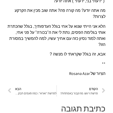
("ידעתי בני, ידעתי") אתה יודע?
מה אתה יודע? מה קורה פה? אתה שוב מכין את הקרקע
לצרות?
הלא אני הייתי שנוא על אחי בגלל העדפותיך, בגלל שהכתרת
אותי בגלימת הפסים, נתת לי את ה"בכורה" על פני אחי,
ואתה למוד נסיון כזה עם אחיך עשיו, למה להמשיך במסורת
הזו?
אבא, זה בגלל שקראתי לו מנשה ?
**
הציור של Rosana Azar
הקודם
הבא
פרשת וייגש: מה קבור באמתחת?
לפרשת "וארא": כמה פעמים תבקש לפני שתתייאש?
כתיבת תגובה