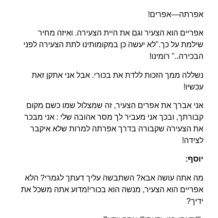
אפרתה—אפרים!
אפריים הוא הצעיר וגם את היית הצעירה. ואיזה מחיר
שילמת על כך."לא יעשה כן במקומותינו לתת הצעירה לפני
הבכירה.." רומינו!
נשללה ממך הזכות ללדת את בכורי. אבל אני אתקן זאת
עכשיו!
אני אברך את אפרים הצעיר, זה שמצלול שמו כשם מקום
קבורתך, ובכך אני מעביר לך מסר אהובה שלי : אני מבכר
את הצעירה שקבורה בדרך אפרתה למרות שלא איקבר
לצידה!
יוסף:
מה אתה עושה אבא? השתבשה עליך דעתך לגמרי? הלא
אפריים הוא הצעיר, מנשה הוא בכורי!מדוע אתה משכל את
ידיך?