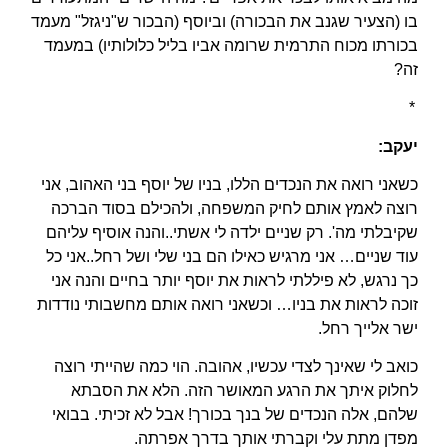
בו (הצעיר שגנב את הבכורה) וביוסף (הבכור ש"ניגזל" מעמד
בכורתו מכוח התרמית שרומה אביו בליל כלולותיו) במעמד
זה?
*
יעקב:
כשאני רואה את הנכדים הללו, בניו של יוסף בני האהוב, אני
רוצה לאמץ אותם לחיק המשפחה, ולהכילם בסוד הברכה
שקיבלתי מה'. רק שניים ילדה לי אשתי..והנה אוסיף עליהם
עוד שניים… אני מרגיש כאילו הם בני שלי ושל רחל..אני כל
כך נרגש, לא פיללתי לראות את יוסף יותר בחיים והנה אני
זוכה לראות את בניו… וכשאני רואה אותם מחשבותי נודדות
ישר אלייך רחל.
כואב לי שאינך לצדי עכשיו, אהובה. הוי כמה שהייתי רוצה
לחלוק איתך את הרגע המאושר הזה. הלא את הסבתא
שלהם, אלה הנכדים של בנך בכורך! אבל לא זכיתי. בבואי
מפדן מתת עלי וקברתי אותך בדרך אפרתה.