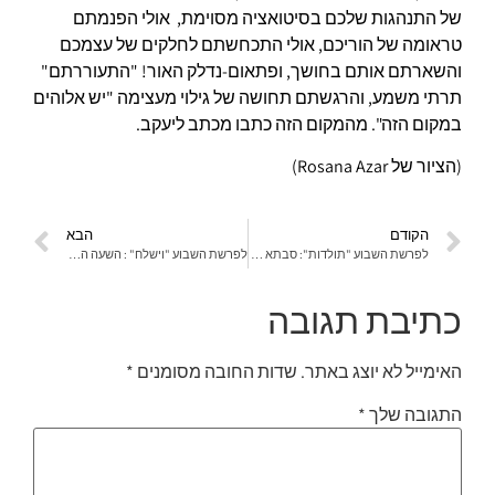
של התנהגות שלכם בסיטואציה מסוימת, אולי הפנמתם
טראומה של הוריכם, אולי התכחשתם לחלקים של עצמכם
והשארתם אותם בחושך, ופתאום-נדלק האור! "התעוררתם"
תרתי משמע, והרגשתם תחושה של גילוי מעצימה "יש אלוהים
במקום הזה". מהמקום הזה כתבו מכתב ליעקב.
(הציור של Rosana Azar)
הקודם
הבא
לפרשת השבוע "תולדות": סבתא למה יש לך…?
לפרשת השבוע "וישלח" : השעה החשוכה שלפני עלות השחר
כתיבת תגובה
האימייל לא יוצג באתר.
שדות החובה מסומנים
*
התגובה שלך
*