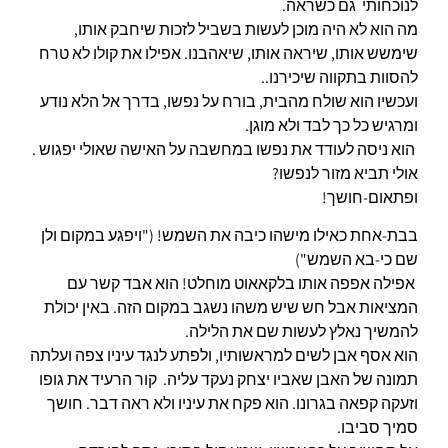
לנוכחותי גם כשראה.
מה הוא לא היה מוכן לעשות בשביל לזכות שיחבק אותו,
שימשש אותו, שיראה אותו, שיאהבנו. אפילו את קולו לא טרח
להסוות בתקווה שיכירנו..
ועכשיו הוא שולח מהבית, בורח על נפשו, בדרך אל הלא נודע
ומרגיש כל כך לבד ולא מוגן.
הוא ניסה לעודד את נפשו במחשבה על האישה שאולי יפגוש .
אולי תביא מזור לנפשו?
ופתאום-חושך!
בבת-אחת כאילו מישהו כיבה את השמש! ("ויפגע במקום ולן
שם כי-בא השמש")
אפילה אפפה אותו בלקאאוט מוחלט! הוא אבד קשר עם
המציאות אבל חש שיש משהו נשגב במקום הזה. באין יכולת
להמשיך נאלץ לעשות שם את הלילה.
הוא אסף אבן לשים למראשותיו, ולפתע לנגד עיניו צפה ועלתה
תמונה של האבן שאביו יצחק נעקד עליה. קור הרעיד את גופו
וזעקה קפאה בגרונו. הוא פקח את עיניו ולא ראה דבר. חושך
סמיך סביבו.