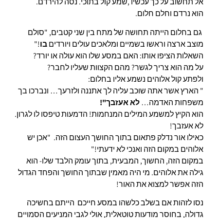
אל תחשוב על כך עכשיו ,שמע קול בתוכי. נסה להירדם.
הוא נרדם וחלם חלום.
גם בחלום הייתה תחושה של מתח בין שני קטבים, "סולם
מוצב ארצה וראשו בשמיים ומלאכים עולים ויורדים
בו
!"
השאלות הציפו אותו: האם במסע שלו הוא עולה או יורד?
על מה הוא צריך לגשר? מהם הקצוות שעליו לחבר?
ולפתע קול אלוהים נשמע אליו בחלום:
" הארץ אשר אתה שוכב עליה לך אתננה ולזרעך… ונברכו בך
משפחות האדמה…
לא אעזבך"!
הוא הקיץ למשמע המילים המנחמות! הדמעות טיפסו לו לגרון.
לא אעזבך!
כאילו אור נדלק פתאום בתוך החושך העצום הזה. "אכן יש
אלוהים במקום הזה ואנכי לא ידעתי!"
במקום הזה, החשוך, המבעית, בתוך עומק הלבד שלו- הוא
גילה את אלוהים. מי היה מאמין שבתוך החושך והפחד הגדול
הזה אפשר למצוא את האור!
נסו לזהות אם בשלב כלשהו במסע חייכם הייתם בחשיכה
גדולה, בחוסר מודעות טוטאלית, אולי לגבי המניעים הסמויים