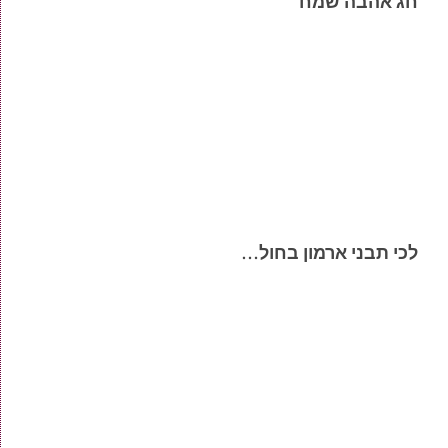
חג אהבה שמח
לכי תבני ארמון בחול…