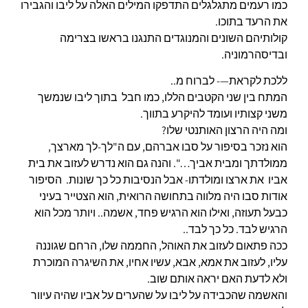
כמו רעמים מתגלגלים התדפקו המילים האלה על ליבו והגבירו
את הרעד בתוכו.
קולותיהם השונים והמנוגדים התנגנו בראשו בצרימה
ובדיסהרמוניה.
ללכת לקראת—- לברוח מ..
המתח בין שני הקטבים הללו, כמו חבל בתוך ליבו שנמשך
משני קצותיו ועומד להיקרע בתווך.
ומה היה הרצון האותנטי שלו?
הוא נזכר בסיפור על סבו אברהם, עם ה"לך-לך מארצך,
ממולדתך ומבית אביך…". והנה גם הוא נדרש לעזוב את בית
אביו את ארצו ומולדתו- אבל הנסיבות כל כך שונות. הסיפור
אודות סבו היה מלווה בתחושה הרואית, הוא הצטייר בעיני
כבעל תעוזה, ואילו הוא הרגיש פחד, אשמה.. ויותר מכל הוא
הרגיש לבד. כל כך לבד..
ככה פתאום לעזוב את האוהל, החממה שלו, הרחם שגוננה
עליו, לעזוב את אמא, אבא, עשיו אחיו, את השיגרה המוכרת
ולא לדעת האם יראה אותם שוב.
והאשמה שהכבידה על ליבו על שהערים על אביו שהיה עיוור