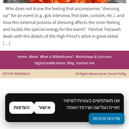
Who does not know the feeling that accompanies “dressing
up” for an event (e.g., job interview, first date, concert, etc.), and
how this external process of dressing affects the inner feeling
and builds the special energy for the event? Parshat Tetzaveh
deals with the details of the High Priest’s attire in great detail.
[…]
Home
About
What is Bibliodrama?
Workshops & Lectures
Digital publications
Blog
Contact me
SITE BY BRANDALE
All Rights Reserved to Tamar Pelleg
אנו משתמשים בעוגיות לשיפור
חוויית הגלישה ושירותי האתר.
אישור
העדפות
מדיניות פרטיות
מדיניות פרטיות