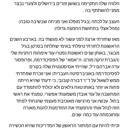
הלוויה שלה התקיימה בשושן פורים בירושלים ולצערי נבצר
ממני להשתתף בה .
העצב על לכתה (בגיל מופלג ואני מניחה שבשיבה טובה)
נמהל אצלי בתחושת החמצה גדולה:
מאז שחזרתי ארצה לפני עשור-לא פגשתי בה. בארבע השנים
הראשונות לחזרתי טיפלתי באימי שחלתה בסרטן בגיל
מבוגר, באותן שנים ראשונות נפטרו עוד אימהות רוחניות שלי
(הגברת זרקה מורנו- ה"אמא" של הפסיכודרמה, ופרופסור
עדה אברהם ז"ל, שהייתי אסיסטנטית שלה בקורס
לפסיכודרמה באוניברסיטה העברית) ואני זוכרת שפחדתי
ממש לשאול על ד"ר דבורה קובובי, כי ידעתי שהיא הייתה
פחות או יותר באותו טווח גילאים ולא יכולתי להתמודד עם
המחשבה על עוד אובדן משמעותי אפשרי. טמנתי את ראשי
בחול. עכשיו אני מרגישה מאוכזבת מעצמי שהנחתי לפחד
הזה לנהל אותי והחמצתי את ההזדמנות להנות מאורה
ומחוכמתה עוד כמה שנים.
זכיתי להיות עם המחזור הראשון של המדריכות שהיא הכשירה