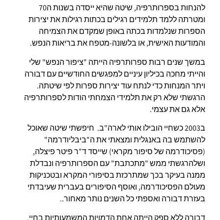
להנחות בספרותרפיה, שיטה שהיא ייסדה בשנות ה70
ומטרתה ללמד תלמידים רגילים בכתות רגילות את יצירות
הספרות שנלמדות בכתה באופן שמקדם את הצמיחה
והמודעות האישית, או בלשונה-מטפח את בריאות הנפש.
במשך שנים רבות ספרותרפיה הייתה "ציפור הנפש" שלי
והייתי מחכה בכיליון עיניים למפגשים החודשיים עם דבורה
ויתר המנחות כדי לנתח עוד יצירות ספרות לפי שיטתה.
הרגשתי שלא רק את תלמידי הצמחתי הודות לספרותרפיה
אלא גם את עצמי.
ב2003 כשחיי הובילו אותי לארה"ב. חיפשתי שיטה שאוכל
להשתמש בה באנגלית ומצאתי את ה"ביבליודרמה"
(פסיכודרמה של סיפור מקראי) שייסד ד"ר פיטר פיצלה,
ושלהרגשתי ממש "מתכתבת" עם הספרותרפיה ונבדלת
ממנה בעיקר בכך שמתרכזת בסיפורי המקרא ובטכניקות
מעולם הפסיכודרמה, ואוסף הסיפורים בעברית שעיבדתי
בעזרת דבורה ואספתי כל השנים נותר מאחור..
דבורה ללא ספק הייתה אחת הדמויות המשמעותיות בחיי.