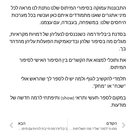
התבוננות עמוקה בסיפורי המיתוס שלנו נותנת לנו מראה לכל
מיני אתגרים שאנו מתמודדים איתם כאן ועכשיו בכל מערכות
היחסים שלנו: במשפחה, בעבודה, עם עצמנו.
בסדנת ביבליודרמה כשנכנסים לנעליהן של דמויות מקראיות,
מגלים מה בסיפור שלהן ובדינאמיקות הפועלות עליהן מהדהד
בך.
את ותוכלי למצוא את הקשרים בין הסיפור האישי לסיפור
המיתוס.
תלמדי להקשיב לגוף-ולמה יש לו לספר לך שהראש אולי
"שכח" או "מחק".
במקום לספר-תעשי ותראי (show) ותיפתחי לרמה חדשה של
מודעות.
הקודם
הבא
מהו ה"למה" שלי? מהי השליחות שלי?
ביבליודרמה חייבת להיות עם סיפור מקראי או שאפשר עם סיפורים רגילים?